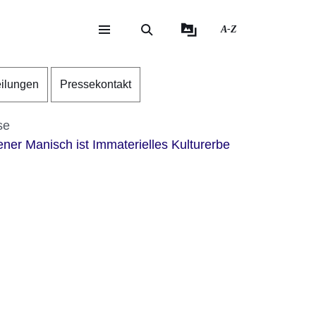
A-Z
eite
ite
eilungen
Pressekontakt
se
er Manisch ist Immaterielles Kulturerbe