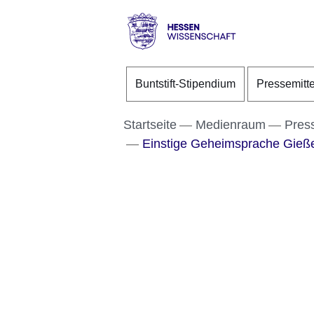
Direkt zum Kopf der S
Direkt zum Inhalt
Direkt zum Fuß der Se
Hessen
-
Buntstift-Stipendium
Pressemitt
Wissenschaft
Startseite
Medienraum
Pres
Einstige Geheimsprache Gießen