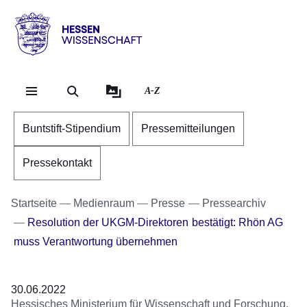
Direkt zum Kopf der Se
Direkt zum Inhalt
Direkt zum Fuß der Sei
Hessen
-
Wissenschaft
A-Z
Buntstift-Stipendium
Pressemitteilungen
Pressekontakt
Startseite
Medienraum
Presse
Pressearchiv
Resolution der UKGM-Direktoren bestätigt: Rhön AG
muss Verantwortung übernehmen
30.06.2022
Hessisches Ministerium für Wissenschaft und Forschung,