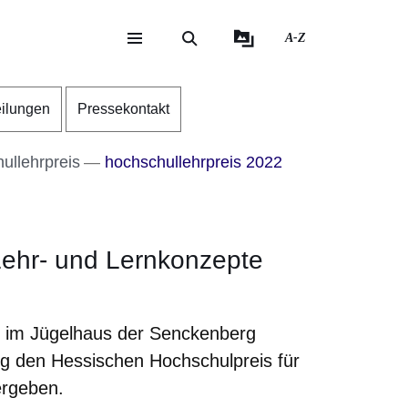
A-Z
eite
ite
eilungen
Pressekontakt
ullehrpreis
hochschullehrpreis 2022
Lehr- und Lernkonzepte
im Jügelhaus der Senckenberg
ng den Hessischen Hochschulpreis für
ergeben.