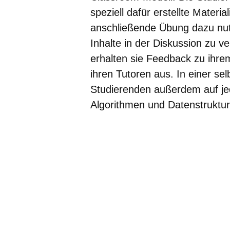
speziell dafür erstellte Mater
anschließende Übung dazu nut
Inhalte in der Diskussion zu v
erhalten sie Feedback zu ihre
ihren Tutoren aus. In einer s
Studierenden außerdem auf j
Algorithmen und Datenstruktu
Youtube
:Dauer:
2
Video:
Minuten,
Hochschulpreis
24
für
Sekunden
Exzellenz
in
der