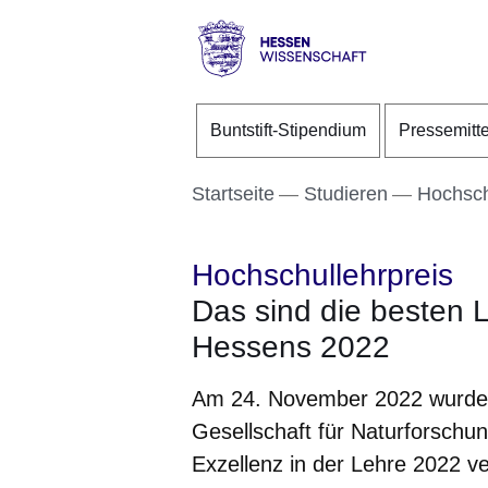
Direkt zum Kopf der S
Direkt zum Inhalt
Direkt zum Fuß der Se
Hessen
-
Buntstift-Stipendium
Pressemitt
Wissenschaft
Startseite
Studieren
Hochsch
Hochschullehrpreis
Das sind die besten 
Hessens 2022
Am 24. November 2022 wurde 
Gesellschaft für Naturforschu
Exzellenz in der Lehre 2022 v