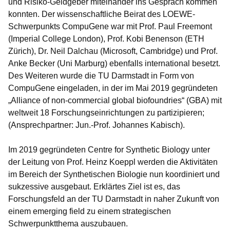
und Risiko-Geldgeber miteinander ins Gespräch kommen
konnten. Der wissenschaftliche Beirat des LOEWE-
Schwerpunkts CompuGene war mit Prof. Paul Freemont
(Imperial College London), Prof. Kobi Benenson (ETH
Zürich), Dr. Neil Dalchau (Microsoft, Cambridge) und Prof.
Anke Becker (Uni Marburg) ebenfalls international besetzt.
Des Weiteren wurde die TU Darmstadt in Form von
CompuGene eingeladen, in der im Mai 2019 gegründeten
„Alliance of non-commercial global biofoundries“ (GBA) mit
weltweit 18 Forschungseinrichtungen zu partizipieren;
(Ansprechpartner: Jun.-Prof. Johannes Kabisch).
Im 2019 gegründeten Centre for Synthetic Biology unter
der Leitung von Prof. Heinz Koeppl werden die Aktivitäten
im Bereich der Synthetischen Biologie nun koordiniert und
sukzessive ausgebaut. Erklärtes Ziel ist es, das
Forschungsfeld an der TU Darmstadt in naher Zukunft von
einem emerging field zu einem strategischen
Schwerpunktthema auszubauen.