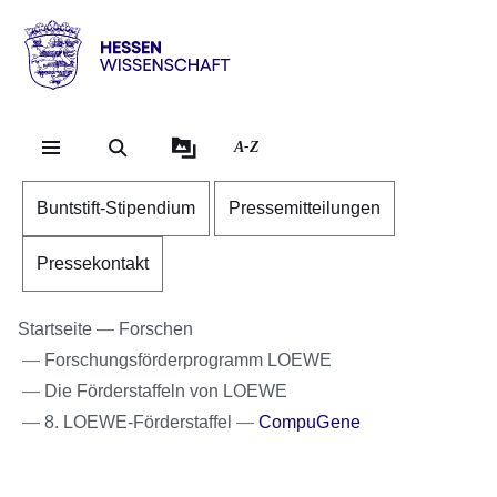
Direkt zum Kopf der Se
Direkt zum Inhalt
Direkt zum Fuß der Sei
Hessen
-
Wissenschaft
A-Z
Buntstift-Stipendium
Pressemitteilungen
Pressekontakt
Startseite
Forschen
Forschungsförderprogramm LOEWE
Die Förderstaffeln von LOEWE
8. LOEWE-Förderstaffel
CompuGene