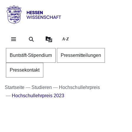
Direkt zum Kopf der Se
Direkt zum Inhalt
Direkt zum Fuß der Sei
Hessen
-
Wissenschaft
A-Z
Buntstift-Stipendium
Pressemitteilungen
Pressekontakt
Startseite
Studieren
Hochschullehrpreis
Hochschullehrpreis 2023