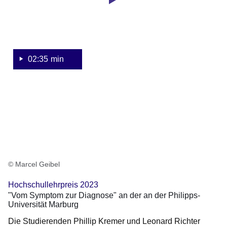
in
der
Lehre
2023:
Vom
02:35 min
Symptom
zur
Diagnose
© Marcel Geibel
Hochschullehrpreis 2023
"Vom Symptom zur Diagnose" an der an der Philipps-
Universität Marburg
Die Studierenden Phillip Kremer und Leonard Richter