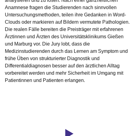
analysieren und zu lösen. Nach einer ganzheitlichen
Anamnese fragen die Studierenden nach sinnvollen
Untersuchungsmethoden, teilen ihre Gedanken in Word-
Clouds oder markieren auf Bildern vermutete Pathologien.
Die realen Fälle bereiten die Preisträger mit erfahrenen
Ärztinnen und Ärzten des Universitätsklinikums Gießen
und Marburg vor. Die Jury lobt, dass die
Medizinstudierenden durch das Lernen am Symptom und
frühe Üben von strukturierter Diagnostik und
Differentialdiagnosen besser auf den ärztlichen Alltag
vorbereitet werden und mehr Sicherheit im Umgang mit
Patientinnen und Patienten erlangen.
Youtube
:Dauer:
Video:
2
Minuten,
Hochschulpreis
35
für
Sekunden
Exzellenz