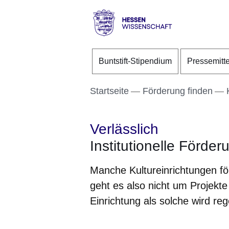
Direkt zum Kopf der S
Direkt zum Inhalt
Direkt zum Fuß der Se
Hessen
-
Buntstift-Stipendium
Pressemitt
Wissenschaft
Startseite
Förderung finden
Verlässlich
Institutionelle Förde
Manche Kultureinrichtungen för
geht es also nicht um Projekt
Einrichtung als solche wird reg