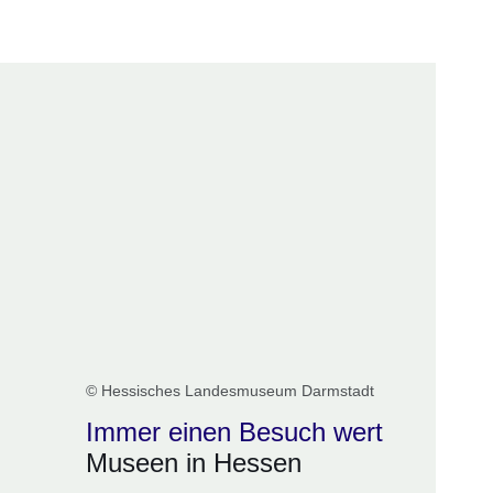
er
Fenster
euen Fenster
em neuen Fenster
© Hessisches Landesmuseum Darmstadt
Immer einen Besuch wert
Museen in Hessen