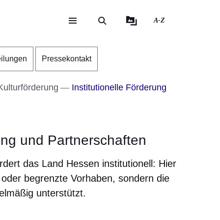
A-Z
eite
ite
eilungen
Pressekontakt
Kulturförderung
Institutionelle Förderung
rung und Partnerschaften
dert das Land Hessen institutionell: Hier
e oder begrenzte Vorhaben, sondern die
elmäßig unterstützt.