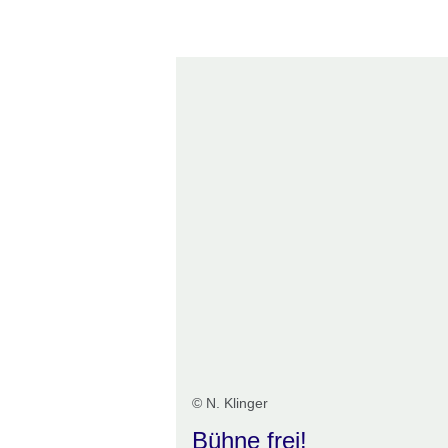
Öffnet sich in einem neuen Fenster
Öffnet sich in einem neuen Fenst
Öffnet sich in einem neuen 
Öffnet sich in einem n
Öffnet sich in ein
© N. Klinger
Bühne frei!