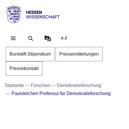
Direkt zum Kopf der S
Direkt zum Inhalt
Direkt zum Fuß der Se
Hessen
-
Wissenschaft
A-Z
Buntstift-Stipendium
Pressemitteilungen
Pressekontakt
Startseite
Forschen
Demokratieforschung
Paulskirchen Professur für Demokratieforschung