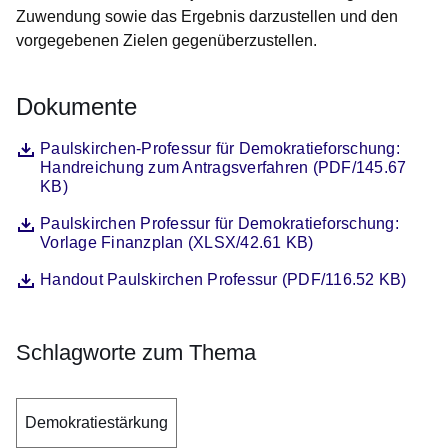
Zuwendung sowie das Ergebnis darzustellen und den
vorgegebenen Zielen gegenüberzustellen.
Dokumente
Datei
Öffnet sich in einem neuen Fenster
Paulskirchen-Professur für Demokratieforschung:
Handreichung zum Antragsverfahren (PDF/145.67
KB)
Datei
Öffnet sich in einem neuen Fenster
Paulskirchen Professur für Demokratieforschung:
Vorlage Finanzplan (XLSX/42.61 KB)
Datei
Öffnet sich in einem neuen Fenster
Handout Paulskirchen Professur (PDF/116.52 KB)
Schlagworte zum Thema
Demokratiestärkung